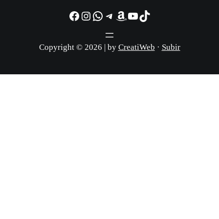
Facebook
Instagram
WhatsApp
Telegram
Amazon
YouTube
TikTok
Copyright © 2026 | by
CreatiWeb
·
Subir