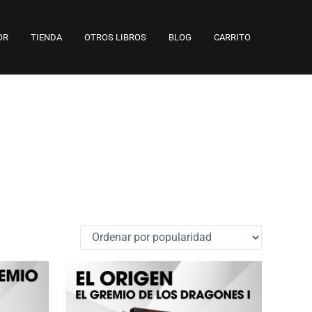
OR
TIENDA
OTROS LIBROS
BLOG
CARRITO
es y antiguas leyendas te esperan en este mundo lleno de misterio y