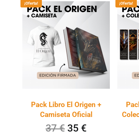
¡Oferta!
¡Oferta!
Este producto tiene múltiples variantes. Las o
Pack Libro El Origen +
Pack
Camiseta Oficial
Cole
El precio origina
El precio ac
37
€
35
€