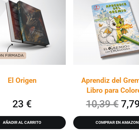
El Origen
Aprendiz del Gre
Libro para Color
l era: 28 €.
tual es: 26 €.
El p
23
€
10,39
€
7,7
AÑADIR AL CARRITO
COMPRAR EN AMAZON