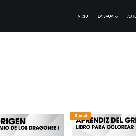
INICIO
LA SAGA
AUT
ía épica y oscura escrita por Bibi Ruiz. Dragones, magia, traicion
aridad
¡Oferta!