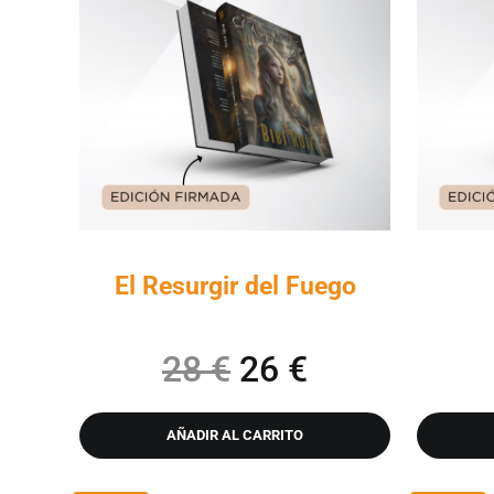
El Resurgir del Fuego
El precio origina
El precio ac
28
€
26
€
AÑADIR AL CARRITO