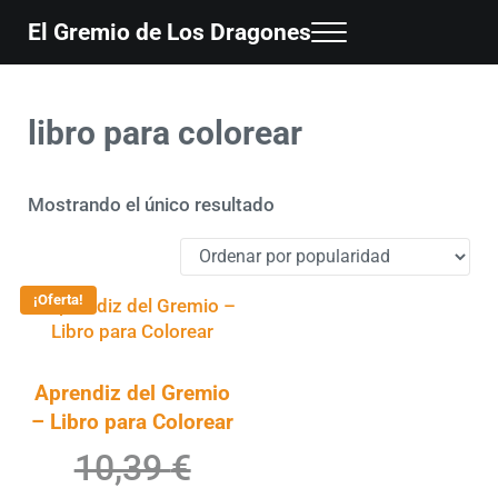
Saltar al contenido principal
Skip to header right navigation
Skip to site footer
El Gremio de Los Dragones
Menu
Descubre 'El Gremio de los Dragones', una saga de fantasía épica y
libro para colorear
Mostrando el único resultado
¡Oferta!
Aprendiz del Gremio
– Libro para Colorear
10,39
€