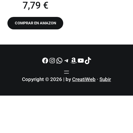
El precio original era: 10,3
El precio actual es: 
7,79
€
COMPRAR EN AMAZON
Facebook
Instagram
WhatsApp
Telegram
Amazon
YouTube
TikTok
Copyright © 2026 | by
CreatiWeb
·
Subir