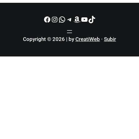
Facebook
Instagram
WhatsApp
Telegram
Amazon
YouTube
TikTok
Copyright © 2026 | by
CreatiWeb
·
Subir