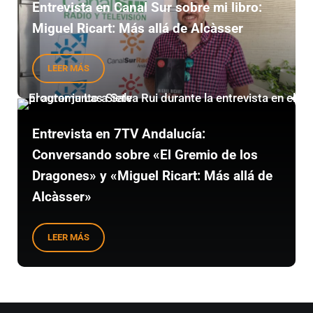
Entrevista en Canal Sur sobre mi libro:
Miguel Ricart: Más allá de Alcàsser
LEER MÁS
ENTREVISTA EN CANAL SUR SOBRE MI LIBRO: MIGUEL RI
Entrevista en 7TV Andalucía:
Conversando sobre «El Gremio de los
Dragones» y «Miguel Ricart: Más allá de
Alcàsser»
LEER MÁS
ENTREVISTA EN 7TV ANDALUCÍA: CONVERSANDO SOBRE «