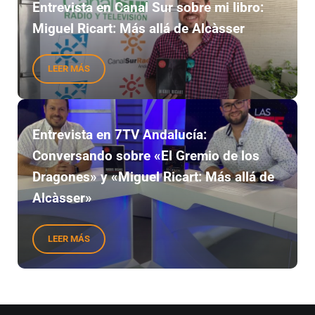
Entrevista en Canal Sur sobre mi libro:
Miguel Ricart: Más allá de Alcàsser
LEER MÁS
ENTREVISTA EN CANAL SUR SOBRE MI LIBRO: MIGUEL RI
Entrevista en 7TV Andalucía:
Conversando sobre «El Gremio de los
Dragones» y «Miguel Ricart: Más allá de
Alcàsser»
LEER MÁS
ENTREVISTA EN 7TV ANDALUCÍA: CONVERSANDO SOBRE «