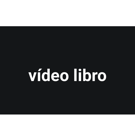
INICIO
LA SAGA
AUT
ía épica y oscura escrita por Bibi Ruiz. Dragones, magia, traicion
vídeo libro