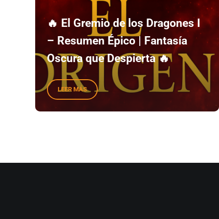
🔥 El Gremio de los Dragones I
– Resumen Épico | Fantasía
Oscura que Despierta 🔥
LEER MÁS
🔥 EL GREMIO DE LOS DRAGONES I – RESUMEN ÉPI